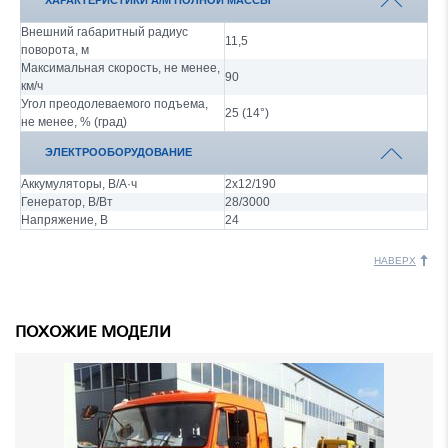
ХАРАКТЕРИСТИКИ А/М ПОЛНОЙ МАССЫ
Внешний габаритный радиус
11,5
поворота, м
Максимальная скорость, не менее,
90
км/ч
Угол преодолеваемого подъема,
25 (14°)
не менее, % (град)
ЭЛЕКТРООБОРУДОВАНИЕ
Аккумуляторы, В/А·ч
2х12/190
Генератор, В/Вт
28/3000
Напряжение, B
24
НАВЕРХ
ПОХОЖИЕ МОДЕЛИ