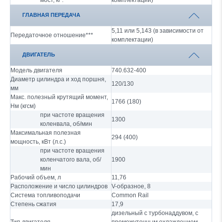
мост, кг .
комплектации)
ГЛАВНАЯ ПЕРЕДАЧА
5,11 или 5,143 (в зависимости от
Передаточное отношение***
комплектации)
ДВИГАТЕЛЬ
Модель двигателя
740.632-400
Диаметр цилиндра и ход поршня,
120/130
мм
Макс. полезный крутящий момент,
1766 (180)
Нм (кгсм)
при частоте вращения
1300
коленвала, об/мин
Максимальная полезная
294 (400)
мощность, кВт (л.с.)
при частоте вращения
коленчатого вала, об/
1900
мин
Рабочий объем, л
11,76
Расположение и число цилиндров
V-образное, 8
Система топливоподачи
Common Rail
Степень сжатия
17,9
дизельный с турбонаддувом, с