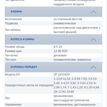
Тип двигателя
промежуточным охлаждением
наддувочного воздуха
КАБИНА
Исполнение
со спальным местом
Подвеска
пневматическая
расположенная над двигателем, с
Тип кабины
высокой крышей
КОЛЕСА И ШИНЫ
Размер обода
8.5-20
Размер шин
12.00 R20
Тип колес
дисковые
Тип шин
пневматические, камерные
КОРОБКА ПЕРЕДАЧ
Модель КП
ZF 16S1820
1-13,8-11,54; 2-9,49-7,93; 3-6,53-
5,46; 4-4,57-3,82; 5-3,02-2,53; 6-
Передаточные числа на передачах
2,08-1,74; 7-1,43-1,20; 8-1,00-0,84;
ЗХ-12,92-10,80
механическая,
Тип
шестнадцатиступенчатая
Управление
механическое, дистанционное