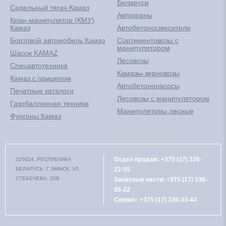
Беларуси
Седельный тягач Камаз
Автокраны
Кран-манипулятор (КМУ)
Камаз
Автобетоносмесители
Бортовой автомобиль Камаз
Сортиментовозы с
манипулятором
Шасси KAMAZ
Лесовозы
Спецавтотехника
Камазы-зерновозы
Камаз с прицепом
Автобетононасосы
Печатные каталоги
Лесовозы с манипулятором
Газобаллонная техника
Манипуляторы лесные
Фургоны Камаз
Отдел продаж:
+375 (17) 336-
220024, РЕСПУБЛИКА
БЕЛАРУСЬ, Г. МИНСК, УЛ.
22-55
СТЕБЕНЕВА, 20В
Запасные части:
+375 (17) 336-
99-22
Сервис:
+375 (17) 336-33-44