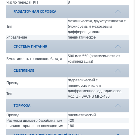
Число передач КП
8
РАЗДАТОЧНАЯ КОРОБКА
механическая, двухступенчатая с
Тип
блокируемым межосевым
дифференциалом
Управление
пневматическое
СИСТЕМА ПИТАНИЯ
500 или 550 (в зависимости от
Вместимость топливного бака, л
комплектации)
СЦЕПЛЕНИЕ
гидравлический с
Привод
пневмоусилителем
диафрагменное, однодисковое,
Тип
мод. ZF SACHS MFZ-430
ТОРМОЗА
Привод
пневматический
Размеры диаметр барабана, мм
420
Ширина тормозных накладок, мм
180