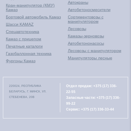
Автокраны
Кран-манипулятор (КМУ)
Камаз
Автобетоносмесители
Бортовой автомобиль Камаз
Сортиментовозы с
манипулятором
Шасси KAMAZ
Лесовозы
Спецавтотехника
Камазы-зерновозы
Камаз с прицепом
Автобетононасосы
Печатные каталоги
Лесовозы с манипулятором
Газобаллонная техника
Манипуляторы лесные
Фургоны Камаз
Отдел продаж:
+375 (17) 336-
220024, РЕСПУБЛИКА
БЕЛАРУСЬ, Г. МИНСК, УЛ.
22-55
СТЕБЕНЕВА, 20В
Запасные части:
+375 (17) 336-
99-22
Сервис:
+375 (17) 336-33-44