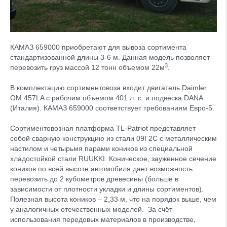
КАМАЗ 659000 приобретают для вывоза сортимента
стандартизованной длины 3-6 м. Данная модель позволяет
3
перевозить груз массой 12 тонн объемом 22м
.
В комплектацию сортиментовоза входит двигатель Daimler
OM 457LA с рабочим объемом 401 л. с. и подвеска DANA
(Италия). КАМАЗ 659000 соответствует требованиям Евро-5.
Сортиментовозная платформа TL-Patriot представляет
собой сварную конструкцию из стали 09Г2С с металлическим
настилом и четырьмя парами коников из специальной
хладостойкой стали RUUKKI. Коническое, зауженное сечение
коников по всей высоте автомобиля дает возможность
перевозить до 2 кубометров древесины (больше в
зависимости от плотности укладки и длины сортиментов).
Полезная высота коников – 2,33 м, что на порядок выше, чем
у аналогичных отечественных моделей. За счёт
использования передовых материалов в производстве,