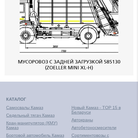
МУСОРОВОЗ С ЗАДНЕЙ ЗАГРУЗКОЙ 585130
(ZOELLER MINI XL-H)
КАТАЛОГ
Самосвалы Камаз
Новый Камаз - TOP 15 в
Беларуси
Седельный тягач Камаз
Автокраны
Кран-манипулятор (КМУ)
Камаз
Автобетоносмесители
Бортовой автомобиль Камаз
Сортиментовозы с