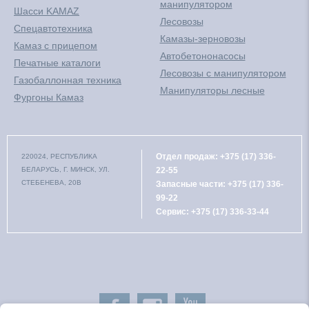
манипулятором
Шасси KAMAZ
Лесовозы
Спецавтотехника
Камазы-зерновозы
Камаз с прицепом
Автобетононасосы
Печатные каталоги
Лесовозы с манипулятором
Газобаллонная техника
Манипуляторы лесные
Фургоны Камаз
Отдел продаж:
+375 (17) 336-
220024, РЕСПУБЛИКА
БЕЛАРУСЬ, Г. МИНСК, УЛ.
22-55
СТЕБЕНЕВА, 20В
Запасные части:
+375 (17) 336-
99-22
Сервис:
+375 (17) 336-33-44